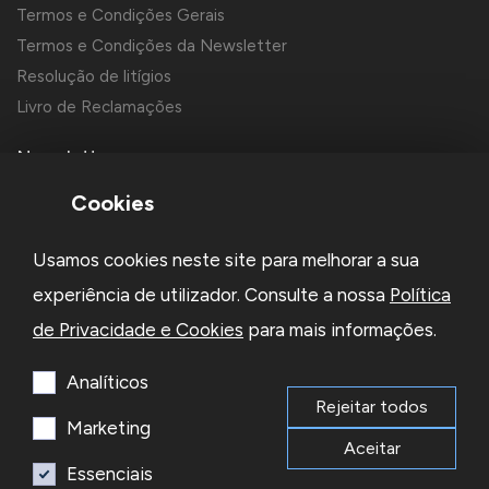
Termos e Condições Gerais
Termos e Condições da Newsletter
Resolução de litígios
Livro de Reclamações
Newsletter
Cookies
Usamos cookies neste site para melhorar a sua
experiência de utilizador. Consulte a nossa
Política
de Privacidade e Cookies
para mais informações.
Li e aceito a
Política de Privacidade
e os
Termos e Condições
da Newsletter
Analíticos
Rejeitar todos
Subscrever
Marketing
Aceitar
Essenciais