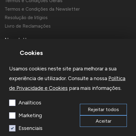
Termos e Condições Gerais
Termos e Condições da Newsletter
Resolução de litígios
Livro de Reclamações
Newsletter
Cookies
Usamos cookies neste site para melhorar a sua
experiência de utilizador. Consulte a nossa
Política
de Privacidade e Cookies
para mais informações.
Li e aceito a
Política de Privacidade
e os
Termos e Condições
da Newsletter
Analíticos
Rejeitar todos
Subscrever
Marketing
Aceitar
Essenciais