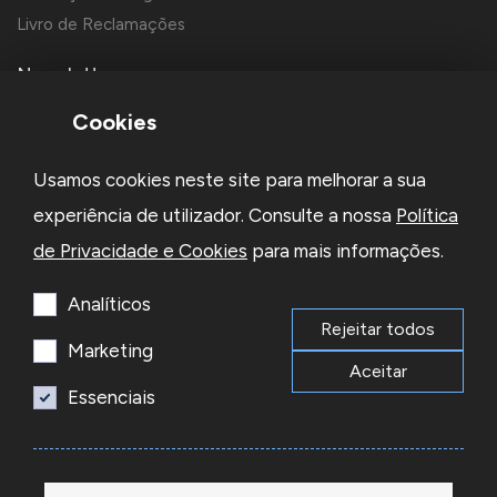
Livro de Reclamações
Newsletter
Cookies
Usamos cookies neste site para melhorar a sua
experiência de utilizador. Consulte a nossa
Política
de Privacidade e Cookies
para mais informações.
Li e aceito a
Política de Privacidade
e os
Termos e Condições
da Newsletter
Analíticos
Rejeitar todos
Subscrever
Marketing
Aceitar
Essenciais
© 2026 Reacel Todos os direitos reservados.
Developed by