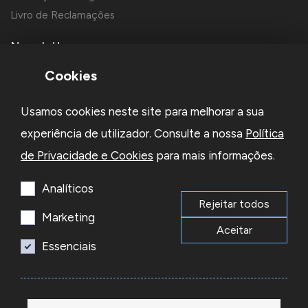
Livro de Reclamações
Newsletter
Cookies
Usamos cookies neste site para melhorar a sua
experiência de utilizador. Consulte a nossa
Política
de Privacidade e Cookies
para mais informações.
Li e aceito a
Política de Privacidade
e os
Termos e Condições
da Newsletter
Analíticos
Rejeitar todos
Subscrever
Marketing
Aceitar
Essenciais
© 2026 Reacel Todos os direitos reservados.
Developed by