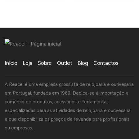
Início
Loja
Sobre
Outlet
Blog
Contactos
A Reacel é uma empresa grossista de relojoaria e ourivesaria
em Portugal, fundada em 1969. Dedica-se à importação e
comércio de produtos, acessórios e ferramentas
especializadas para as atividades de relojoaria e ourivesaria
e que disponibiliza os preços de revenda para profissionais
ou empresas.