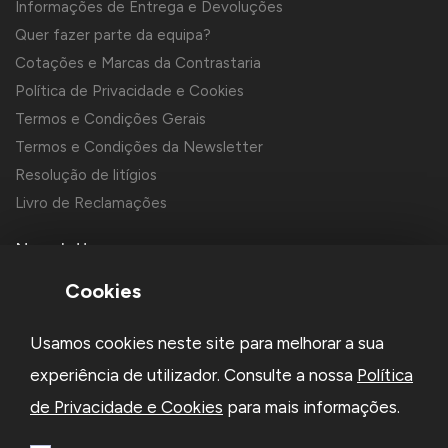
Informações de Entrega e Devoluções
Quer fazer parte da equipa?
Cotações e Marcas da Contrastaria
Política de Privacidade e Cookies
Termos e Condições Gerais
Termos e Condições da Newsletter
Resolução de litígios
Livro de Reclamações
Newsletter
Cookies
Usamos cookies neste site para melhorar a sua
experiência de utilizador. Consulte a nossa
Política
de Privacidade e Cookies
para mais informações.
Li e aceito a
Política de Privacidade
e os
Termos e Condições
da Newsletter