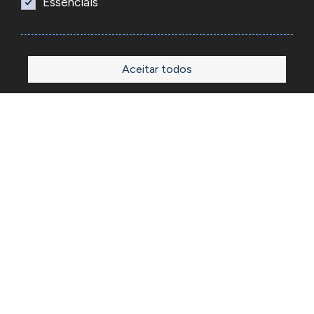
Essenciais
Aceitar todos
Início
Loja
Sobre
Outlet
Blog
Contactos
A Reacel é uma empresa grossista de relojoaria e ourivesaria
em Portugal, fundada em 1969. Dedica-se à importação e
comércio de produtos, acessórios e ferramentas
especializadas para as atividades de relojoaria e ourivesaria
e que disponibiliza os preços de revenda para profissionais