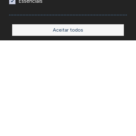
Essenciais
Aceitar todos
Início
Loja
Sobre
Outlet
Blog
Contactos
A Reacel é uma empresa grossista de relojoaria e ourivesaria
em Portugal, fundada em 1969. Dedica-se à importação e
comércio de produtos, acessórios e ferramentas
especializadas para as atividades de relojoaria e ourivesaria
e que disponibiliza os preços de revenda para profissionais