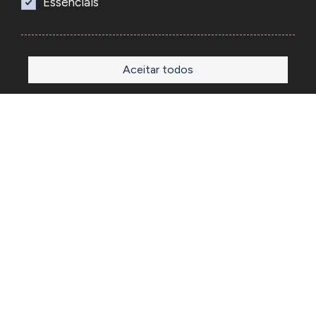
Essenciais
Aceitar todos
Início
Loja
Sobre
Outlet
Blog
Contactos
A Reacel é uma empresa grossista de relojoaria e ourivesaria
em Portugal, fundada em 1969. Dedica-se à importação e
comércio de produtos, acessórios e ferramentas
especializadas para as atividades de relojoaria e ourivesaria
e que disponibiliza os preços de revenda para profissionais