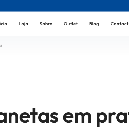
ício
Loja
Sobre
Outlet
Blog
Contact
ta
anetas em pra