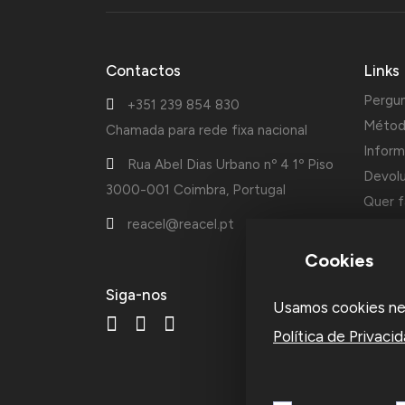
Contactos
Links
Pergu
+351 239 854 830
Métod
Chamada para rede fixa nacional
Inform
Rua Abel Dias Urbano nº 4 1º Piso
Devol
3000-001 Coimbra, Portugal
Quer f
reacel@reacel.pt
Cotaçõ
Cookies
A Reac
Siga-nos
Usamos cookies nest
fundad
acessó
Política de Privaci
ourive
empre