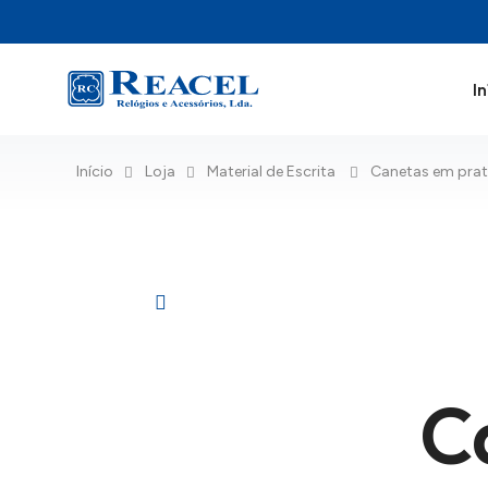
In
Início
Loja
Material de Escrita
Canetas em pra
C