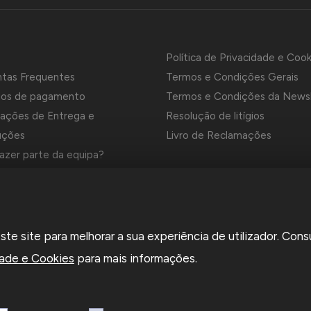
Política de Privacidade e Cook
ntas Frequentes
Termos e Condições Gerais
os de pagamento
Termos e Condições da News
ações de Entrega e
Resolução de litígios
uções
Livro de Reclamações
azer parte da equipa?
es e Marcas da Contrastaria
el é uma empresa grossista de relojoaria e ourivesaria em Portug
e site para melhorar a sua experiência de utilizador. Cons
a em 1969. Dedica-se à importação e comércio de produtos,
rios e ferramentas especializadas para as atividades de relojoari
dade e Cookies
para mais informações.
saria e que disponibiliza os preços de revenda para profissionais o
sas.