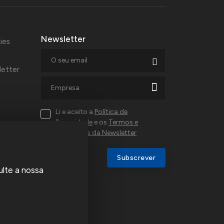
Newsletter
ies
letter
Li e aceito a
Política de
Privacidade
e os
Termos e
Condições da Newsletter
al,
Subscrever
ulte a nossa
a e
u