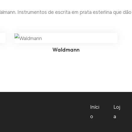
mann. Instrumentos de escrita em prata esterlina que dão 
Waldmann
Iníci
Loj
o
a