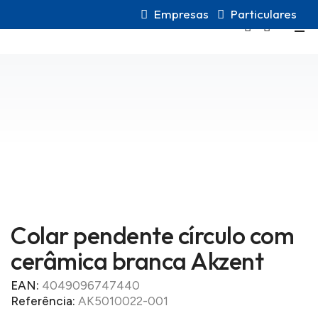
Empresas
Particulares
0
Início
Loja
Joalharia
Joalharia em aço
Akzent
Colares
Colar pendente círculo com cerâmica branca Akzent
Colar pendente círculo com
cerâmica branca Akzent
EAN:
4049096747440
Referência:
AK5010022-001