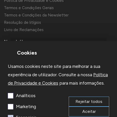
Política de Privacidade e Cookies
Termos e Condições Gerais
Termos e Condições da Newsletter
Resolução de litígios
Livro de Reclamações
Newsletter
Cookies
Usamos cookies neste site para melhorar a sua
experiência de utilizador. Consulte a nossa
Política
de Privacidade e Cookies
para mais informações.
Li e aceito a
Política de Privacidade
e os
Termos e Condições
da Newsletter
Analíticos
Rejeitar todos
Subscrever
Marketing
Aceitar