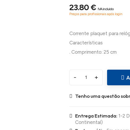
23.80 €
IVA incluído
Preços para profissionais após login
Corrente plaquet para relóg
Características
-
+
A
Tenho uma questão sobr
Entrega Estimada:
1-2 D
Continental)