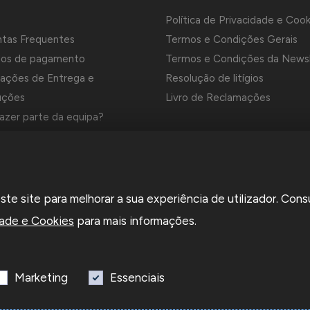
Política de Privacidade e Cook
ntas Frequentes
Termos e Condições Gerais
os de pagamento
Termos e Condições da News
ações de Entrega e
Resolução de litígios
uções
Livro de Reclamações
azer parte da equipa?
es e Marcas da Contrastaria
el é uma empresa grossista de relojoaria e ourivesaria em Portug
e site para melhorar a sua experiência de utilizador. Cons
a em 1969. Dedica-se à importação e comércio de produtos,
rios e ferramentas especializadas para as atividades de relojoari
dade e Cookies
para mais informações.
saria e que disponibiliza os preços de revenda para profissionais o
sas.
Marketing
Essenciais