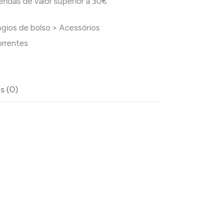
das de valor superior a 30€
ógios de bolso
>
Acessórios
rrentes
s (0)