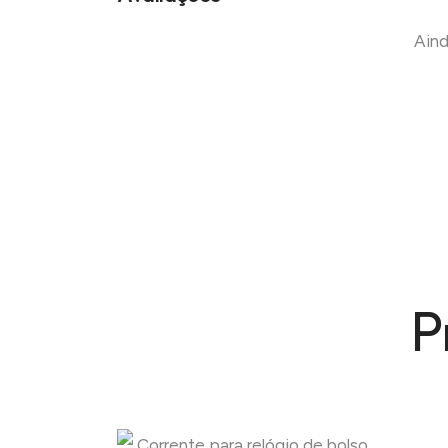
Aind
P