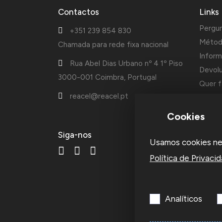
Contactos
Links
Pergu
+351 239 854 830
Métod
Chamada para rede fixa nacional
Inform
Rua Abel Dias Urbano nº 4 1º Piso
Devol
3000-001 Coimbra, Portugal
Quer f
reacel@reacel.pt
Cotaçõ
Cookies
A Reac
Siga-nos
Usamos cookies nest
fundad
acessó
Política de Privaci
ourive
empre
Analíticos