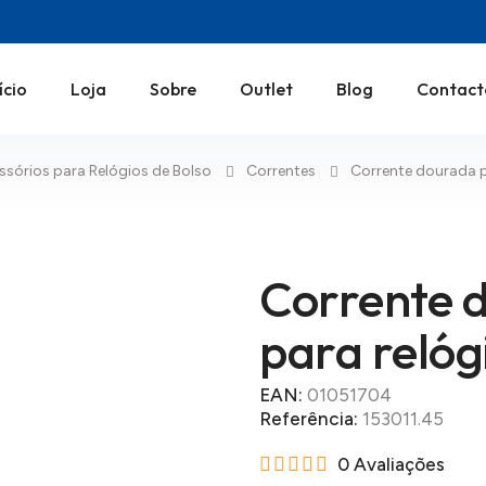
ício
Loja
Sobre
Outlet
Blog
Contact
ssórios para Relógios de Bolso
Correntes
Corrente dourada p
Corrente 
para relóg
EAN:
01051704
Referência:
153011.45
0 Avaliações