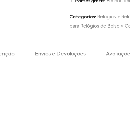
Portes grátis:
Em encomen
Categorias:
Relógios
>
Rel
para Relógios de Bolso
>
Co
crição
Envios e Devoluções
Avaliaçõe