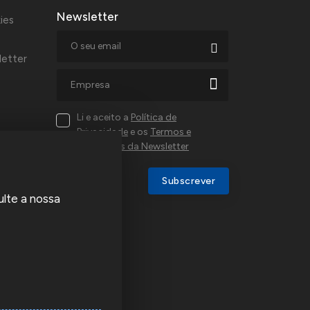
Newsletter
ies
letter
Li e aceito a
Política de
Privacidade
e os
Termos e
Condições da Newsletter
al,
Subscrever
ulte a nossa
a e
u