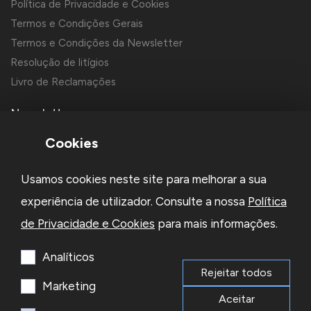
Política de Privacidade e Cookies
Termos e Condições Gerais
Termos e Condições da Newsletter
Resolução de litígios
Livro de Reclamações
Newsletter
Cookies
Usamos cookies neste site para melhorar a sua
experiência de utilizador. Consulte a nossa
Política
de Privacidade e Cookies
para mais informações.
Li e aceito a
Política de Privacidade
e os
Termos e Condições
da Newsletter
Analíticos
Rejeitar todos
Subscrever
Marketing
Aceitar