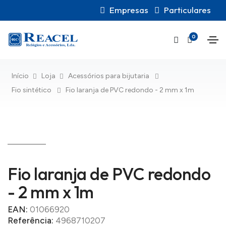
Empresas
Particulares
0
Início
Loja
Acessórios para bijutaria
Fio sintético
Fio laranja de PVC redondo - 2 mm x 1m
Fio laranja de PVC redondo
- 2 mm x 1m
EAN:
01066920
Referência:
4968710207