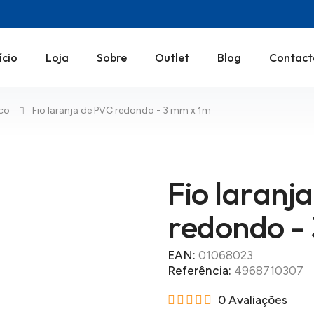
ício
Loja
Sobre
Outlet
Blog
Contact
ico
Fio laranja de PVC redondo - 3 mm x 1m
Fio laranj
redondo -
EAN:
01068023
Referência:
4968710307
0 Avaliações