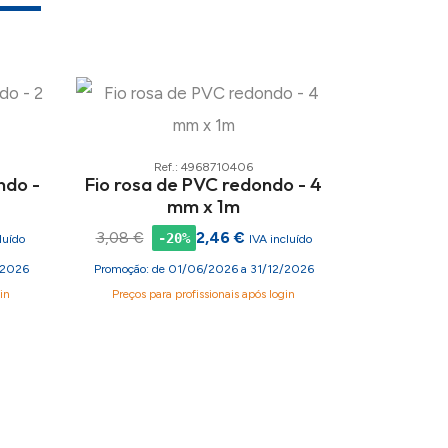
Ref.: 4968710406
ndo -
Fio rosa de PVC redondo - 4
mm x 1m
3,08 €
2,46 €
-20%
luído
IVA incluído
/2026
Promoção: de 01/06/2026 a 31/12/2026
in
Preços para profissionais após login