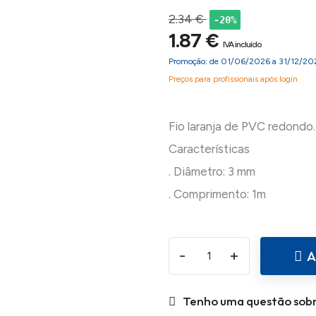
2.34 €
-20%
1.87 €
IVA incluído
Promoção: de 01/06/2026 a 31/12/20
Preços para profissionais após login
Fio laranja de PVC redondo.
Características
. Diâmetro: 3 mm
-
+
A
Tenho uma questão sobr