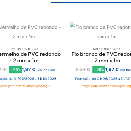
Ref.: 4968710203
Ref.: 4968710201
vermelho de PVC redondo
Fio branco de PVC redo
- 2 mm x 1m
2 mm x 1m
4 €
1,87 €
2,34 €
1,87 €
-20%
-20%
IVA incluído
IVA inc
oção: de 01/06/2026 a 31/12/2026
Promoção: de 01/06/2026 a 31/12
reços para profissionais após login
Preços para profissionais após log