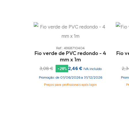
Ref.: 4968710404
Fio verde de PVC redondo - 4
Fio 
mm x 1m
3,08 €
2,46 €
2,3
-20%
IVA incluído
Promoção: de 01/06/2026 a 31/12/2026
Prom
Preços para profissionais após login
P