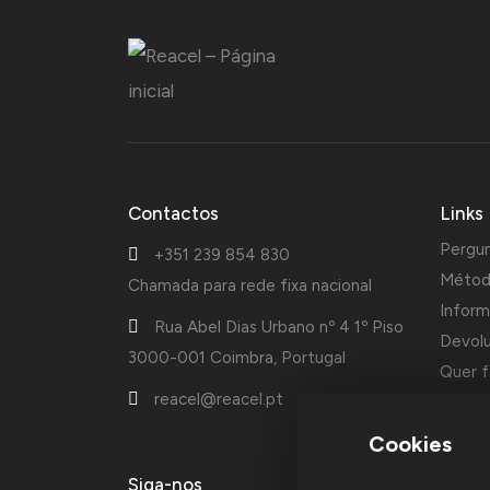
Contactos
Links
Pergu
+351 239 854 830
Métod
Chamada para rede fixa nacional
Inform
Rua Abel Dias Urbano nº 4 1º Piso
Devol
3000-001 Coimbra, Portugal
Quer f
reacel@reacel.pt
Cotaçõ
Cookies
A Reac
Siga-nos