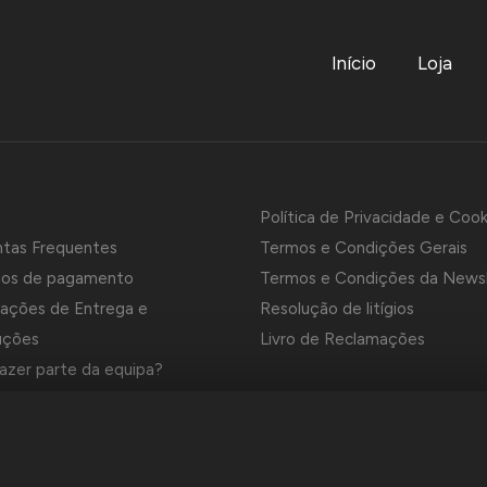
Início
Loja
Política de Privacidade e Cook
ntas Frequentes
Termos e Condições Gerais
os de pagamento
Termos e Condições da News
ações de Entrega e
Resolução de litígios
uções
Livro de Reclamações
azer parte da equipa?
es e Marcas da Contrastaria
el é uma empresa grossista de relojoaria e ourivesaria em Portug