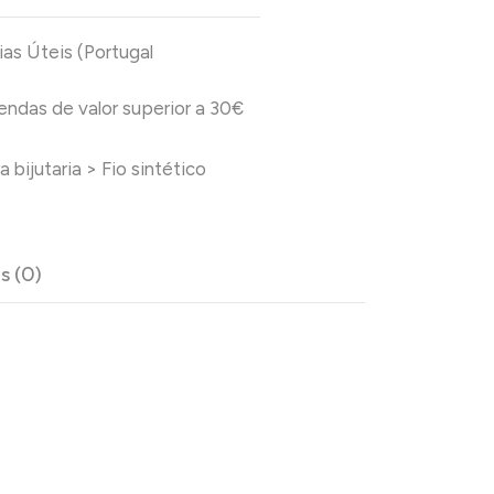
ias Úteis (Portugal
das de valor superior a 30€
a bijutaria
>
Fio sintético
s (0)