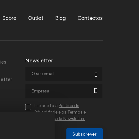
Sobre
Outlet
Blog
Contactos
Newsletter
ies
letter
Li e aceito a
Política de
Privacidade
e os
Termos e
Condições da Newsletter
al,
Subscrever