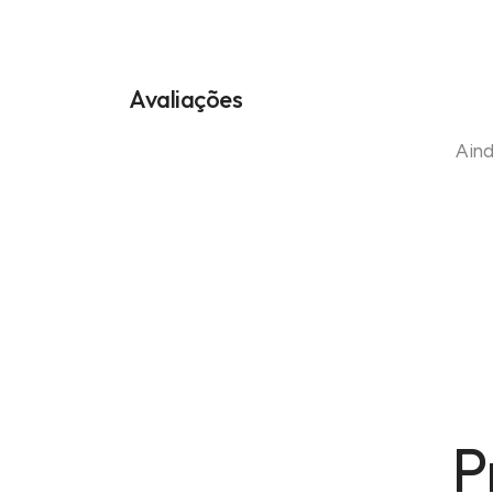
Avaliações
Aind
P