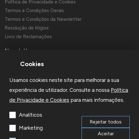
Política de Privacidade e Cookies
Termos e Condições Gerais
Termos e Condições da Newsletter
Resolução de litígios
Livro de Reclamações
Newsletter
Cookies
Usamos cookies neste site para melhorar a sua
experiência de utilizador. Consulte a nossa
Política
de Privacidade e Cookies
para mais informações.
Li e aceito a
Política de Privacidade
e os
Termos e Condições
da Newsletter
Analíticos
Rejeitar todos
Subscrever
Marketing
Aceitar