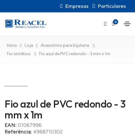
Empresas
Particulares
0
Início
Loja
Acessórios para bijutaria
Fio sintético
Fio azul de PVC redondo - 3 mm x 1m
Fio azul de PVC redondo - 3
mm x 1m
EAN:
01067996
Referência:
4968710302