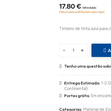
17.80 €
IVA incluído
Preços para profissionais após login
-
+
A
Tenho uma questão sobr
Entrega Estimada:
1-2 D
Continental)
Portes grátis:
Em encomen
Categorias:
Material de Es