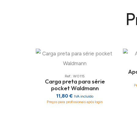
P
Ap
Ref.: W0115
Carga preta para série
P
pocket Waldmann
11,80 €
IVA incluído
Preços para profissionais após login