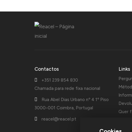
Contactos
Links
Pergu
+351 239 854 830
Métod
Chamada para rede fixa nacional
Inform
Rua Abel Dias Urbano nº 4 1º Piso
Devol
3000-001 Coimbra, Portugal
Quer f
reacel@reacel.pt
Cotaçõ
Cookies