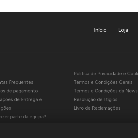
Início
Loja
Política de Privacidade e Cook
ntas Frequentes
Termos e Condições Gerais
os de pagamento
Termos e Condições da News
ações de Entrega e
Resolução de litígios
uções
Livro de Reclamações
azer parte da equipa?
es e Marcas da Contrastaria