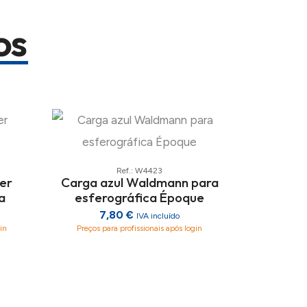
os
Ref.: W4423
ler
Carga azul Waldmann para
a
esferográfica Époque
7,80 €
IVA incluído
in
Preços para profissionais após login