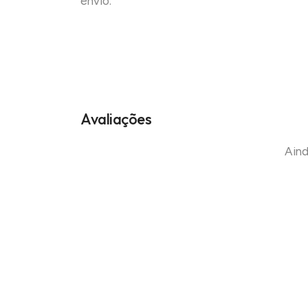
envio.
Avaliações
Aind