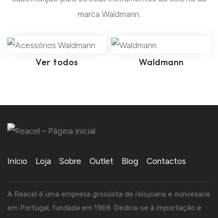
marca Waldmann.
Ver todos
Waldmann
Início
Loja
Sobre
Outlet
Blog
Contactos
A Reacel é uma empresa grossista de relojoaria e ourivesaria
em Portugal, fundada em 1969. Dedica-se à importação e