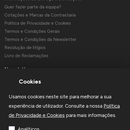
Quer fazer parte da equipa?
Cotações e Marcas da Contrastaria
Política de Privacidade e Cookies
Termos e Condições Gerais
Termos e Condições da Newsletter
Resolução de litígios
Livro de Reclamações
Newsletter
Cookies
Usamos cookies neste site para melhorar a sua
experiência de utilizador. Consulte a nossa
Política
de Privacidade e Cookies
para mais informações.
Li e aceito a
Política de Privacidade
e os
Termos e Condições
da Newsletter
Analíticos