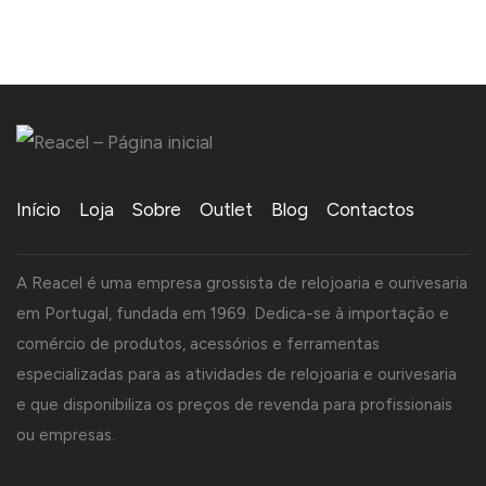
Início
Loja
Sobre
Outlet
Blog
Contactos
A Reacel é uma empresa grossista de relojoaria e ourivesaria
em Portugal, fundada em 1969. Dedica-se à importação e
comércio de produtos, acessórios e ferramentas
especializadas para as atividades de relojoaria e ourivesaria
e que disponibiliza os preços de revenda para profissionais
ou empresas.