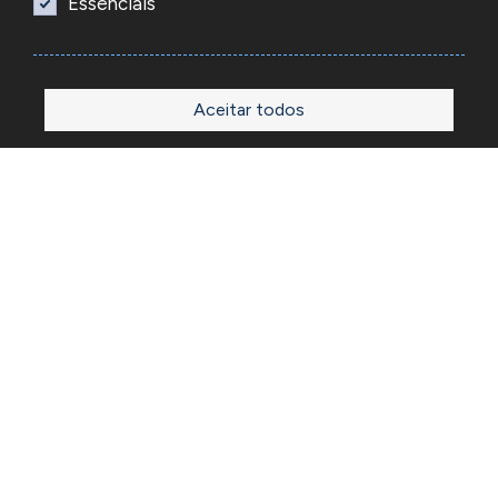
Essenciais
Aceitar todos
Início
Loja
Sobre
Outlet
Blog
Contactos
A Reacel é uma empresa grossista de relojoaria e ourivesaria
em Portugal, fundada em 1969. Dedica-se à importação e
comércio de produtos, acessórios e ferramentas
especializadas para as atividades de relojoaria e ourivesaria
e que disponibiliza os preços de revenda para profissionais