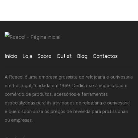
Início
Loja
Sobre
Outlet
Blog
Contactos
A Reacel é uma empresa grossista de relojoaria e ourivesaria
em Portugal, fundada em 1969. Dedica-se à importação e
comércio de produtos, acessórios e ferramentas
especializadas para as atividades de relojoaria e ourivesaria
e que disponibiliza os preços de revenda para profissionais
ou empresas.