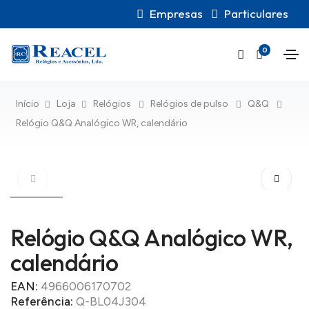
Empresas
Particulares
0
Início
Loja
Relógios
Relógios de pulso
Q&Q
Relógio Q&Q Analógico WR, calendário
Relógio Q&Q Analógico WR,
calendário
EAN:
4966006170702
Referência:
Q-BL04J304