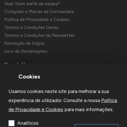
Quer fazer parte da equipa?
Cotações e Marcas da Contrastaria
Política de Privacidade e Cookies
Termos e Condições Gerais
Termos e Condições da Newsletter
Resolução de litígios
Livro de Reclamações
Newsletter
Cookies
Usamos cookies neste site para melhorar a sua
experiência de utilizador. Consulte a nossa
Política
de Privacidade e Cookies
para mais informações.
Li e aceito a
Política de Privacidade
e os
Termos e Condições
da Newsletter
Analíticos