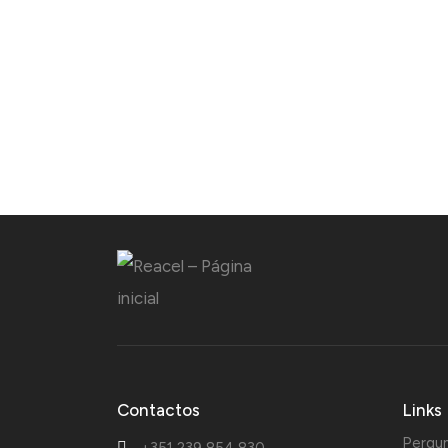
Contactos
Links
Pergu
+351 239 854 830