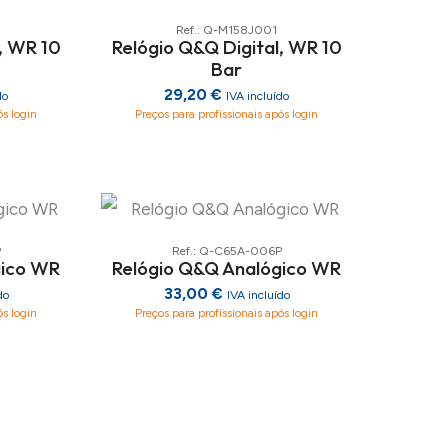
Ref.: Q-M158J001
, WR 10
Relógio Q&Q Digital, WR 10
Bar
29,20 €
do
IVA incluído
ós login
Preços para profissionais após login
P
Ref.: Q-C65A-006P
gico WR
Relógio Q&Q Analógico WR
33,00 €
do
IVA incluído
ós login
Preços para profissionais após login