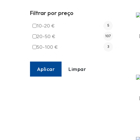
Filtrar por preço
10-20 €
5
20-50 €
107
50-100 €
3
Aplicar
Limpar