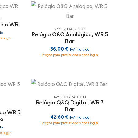
P
gico WR
Ref.: Q-DA37J503
Relógio Q&Q Analógico, WR 5
do
ós login
Bar
36,00 €
IVA incluído
Preços para profissionais após login
Ref.: Q-G17A-001J
Relógio Q&Q Digital, WR 3
Bar
ico WR 5
42,60 €
io
IVA incluído
Preços para profissionais após login
do
ós login