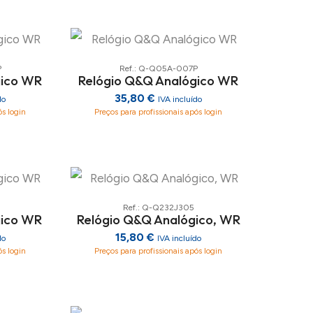
P
Ref.: Q-Q05A-007P
gico WR
Relógio Q&Q Analógico WR
35,80 €
do
IVA incluído
ós login
Preços para profissionais após login
Ref.: Q-Q232J305
gico WR
Relógio Q&Q Analógico, WR
15,80 €
do
IVA incluído
ós login
Preços para profissionais após login