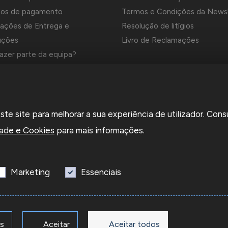
os de pagamento
Termos e Condições da News
ações de Entrega e
Resolução de litígios
uções
Livro de Reclamações
azer parte da equipa?
es e Marcas da Contrastaria
el é uma empresa grossista de relojoaria e ourivesaria em Portug
e site para melhorar a sua experiência de utilizador. Cons
a em 1969. Dedica-se à importação e comércio de produtos,
rios e ferramentas especializadas para as atividades de relojoari
dade e Cookies
para mais informações.
saria e que disponibiliza os preços de revenda para profissionais o
sas.
Marketing
Essenciais
os
Aceitar
Aceitar todos