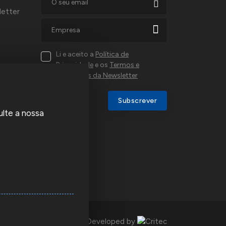
letter
Li e aceito a
Política de
Privacidade
e os
Termos e
Condições da Newsletter
al,
Subscrever
ulte a nossa
a e
u
Developed by