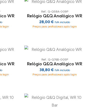
P
Ref.: Q-Q58A-009P
gico WR
Relógio Q&Q Analógico WR
28,00 €
do
IVA incluído
ós login
Preços para profissionais após login
Ref.: Q-Q76B-005P
gico WR
Relógio Q&Q Analógico WR
38,80 €
do
IVA incluído
ós login
Preços para profissionais após login