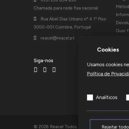
Métod
Chamada para rede fixa nacional
Inform
Rua Abel Dias Urbano nº 4 1º Piso
Devol
3000-001 Coimbra, Portugal
Quer f
reacel@reacel.pt
Cotaçõ
Cookies
A Reac
Siga-nos
Usamos cookies nest
fundad
acessó
Política de Privaci
ourive
empre
Analíticos
© 2026 Reacel Todos os direitos reservados.
Rejeitar tod