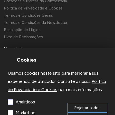
Cotações e Marcas da Contrastaria
Política de Privacidade e Cookies
Termos e Condições Gerais
Termos e Condições da Newsletter
Resolução de litígios
Livro de Reclamações
Newsletter
Cookies
Usamos cookies neste site para melhorar a sua
experiência de utilizador. Consulte a nossa
Política
de Privacidade e Cookies
para mais informações.
Li e aceito a
Política de Privacidade
e os
Termos e Condições
da Newsletter
Analíticos
Rejeitar todos
Subscrever
Marketing