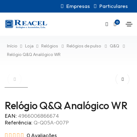
Empresas
Particulares
0
Início
Loja
Relógios
Relógios de pulso
Q&Q
Relógio Q&Q Analógico WR
Relógio Q&Q Analógico WR
EAN:
4966006866674
Referência:
Q-Q05A-007P
0 Avaliações