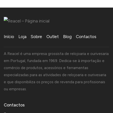
Início
Loja
Sobre
Outlet
Blog
Contactos
A Reacel é uma empresa grossista de relojoaria e ourivesaria
em Portugal, fundada em 1969. Dedica-se à importação e
comércio de produtos, acessórios e ferramentas
especializadas para as atividades de relojoaria e ourivesaria
e que disponibiliza os preços de revenda para profissionais
ou empresas.
Contactos