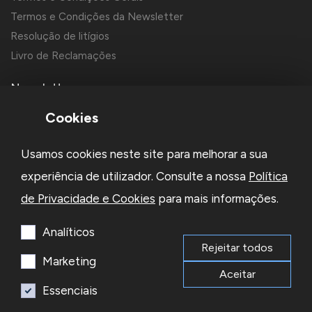
Termos e Condições da Newsletter
Resolução de litígios
Livro de Reclamações
Newsletter
Cookies
Usamos cookies neste site para melhorar a sua
experiência de utilizador. Consulte a nossa
Política
de Privacidade e Cookies
para mais informações.
Li e aceito a
Política de Privacidade
e os
Termos e Condições
da Newsletter
Analíticos
Rejeitar todos
Subscrever
Marketing
Aceitar
Essenciais