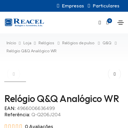
Empresas
Particulares
0
Início
Loja
Relógios
Relógios de pulso
Q&Q
Relógio Q&Q Analógico WR
Relógio Q&Q Analógico WR
EAN:
4966006636499
Referência:
Q-Q206J204
0 Avaliações