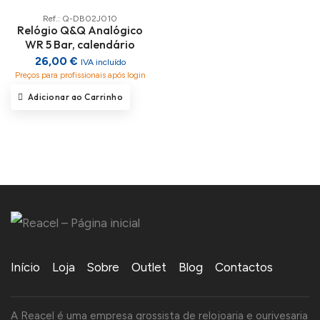
Ref.: Q-DB02J010
Relógio Q&Q Analógico
WR 5 Bar, calendário
26,00 €
IVA incluído
Preços para profissionais após login
Adicionar ao Carrinho
Início
Loja
Sobre
Outlet
Blog
Contactos
A Reacel é uma empresa grossista de relojoaria e ourivesaria