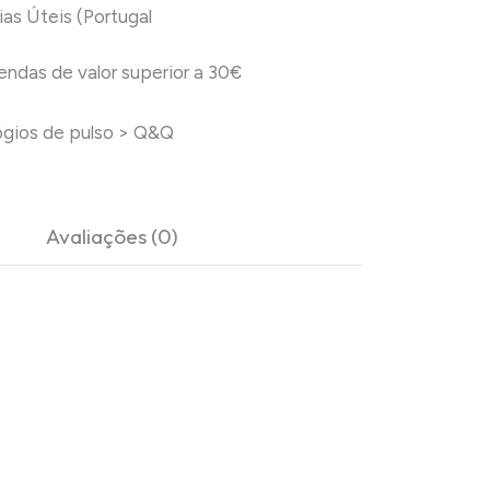
ias Úteis (Portugal
das de valor superior a 30€
ógios de pulso
>
Q&Q
Avaliações (0)