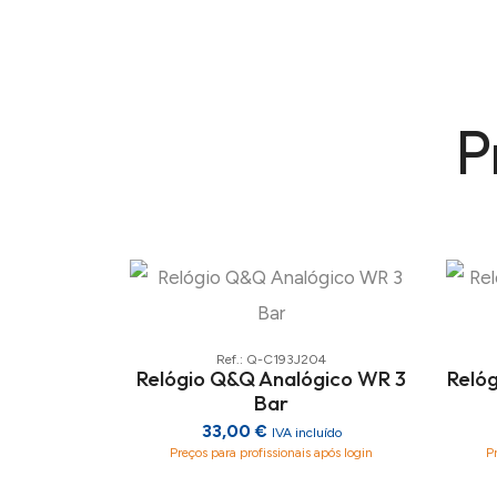
P
Ref.: Q-C193J204
Relógio Q&Q Analógico WR 3
Reló
Bar
33,00 €
IVA incluído
Preços para profissionais após login
P