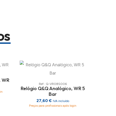
os
, WR
Ref.: Q-VR08S006
Relógio Q&Q Analógico, WR 5
in
Bar
27,60 €
IVA incluído
Preços para profissionais após login