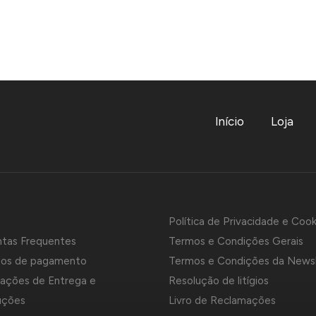
Início
Loja
Política de Privacidade e Cook
ntas Frequentes
Termos e Condições Gerais
os de pagamento
Termos e Condições da News
ações de Entrega e
Resolução de litígios
uções
Livro de Reclamações