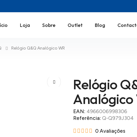
ício
Loja
Sobre
Outlet
Blog
Contact
Q
Relógio Q&Q Analógico WR
Relógio Q
Analógico
EAN:
4966006998306
Referência:
Q-Q979J304
0 Avaliações