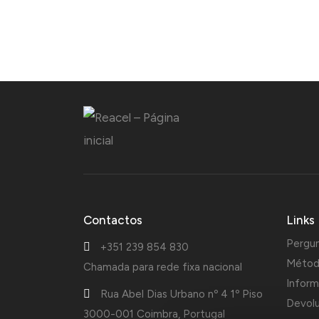
Contactos
Links
Pergu
+351 239 854 830
Métod
Chamada para rede fixa nacional
Inform
Rua Abel Dias Urbano nº 4 1º Piso
Devol
3000-001 Coimbra, Portugal