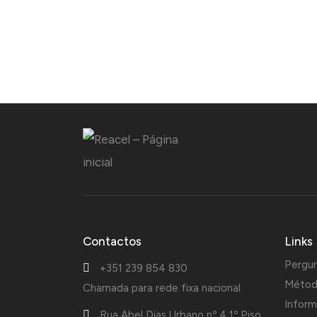
Contactos
Links
Pergu
+351 239 854 830
Métod
Chamada para rede fixa nacional
Inform
Rua Abel Dias Urbano nº 4 1º Piso