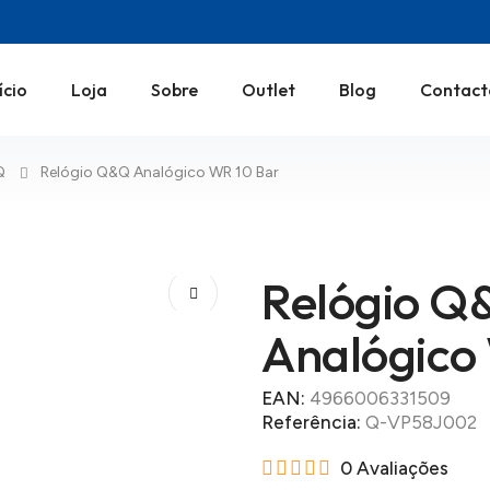
ício
Loja
Sobre
Outlet
Blog
Contact
Q
Relógio Q&Q Analógico WR 10 Bar
Relógio Q
Analógico
EAN:
4966006331509
Referência:
Q-VP58J002
0 Avaliações