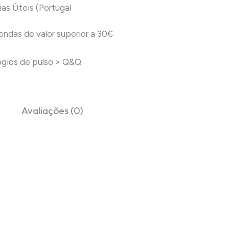
ias Úteis (Portugal
das de valor superior a 30€
ógios de pulso
>
Q&Q
Avaliações (0)