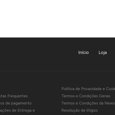
Início
Loja
Política de Privacidade e Cook
ntas Frequentes
Termos e Condições Gerais
os de pagamento
Termos e Condições da News
ações de Entrega e
Resolução de litígios