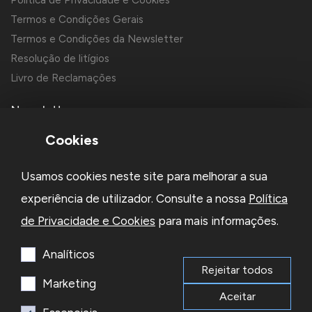
Política de Privacidade e Cookies
Termos e Condições Gerais
Termos e Condições da Newsletter
Resolução de litígios
Livro de Reclamações
Newsletter
Cookies
Usamos cookies neste site para melhorar a sua
experiência de utilizador. Consulte a nossa
Política
de Privacidade e Cookies
para mais informações.
Li e aceito a
Política de Privacidade
e os
Termos e Condições
da Newsletter
Analíticos
Rejeitar todos
Subscrever
Marketing
Aceitar