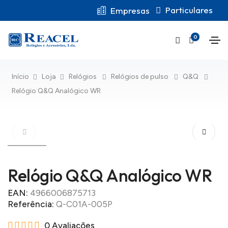
Particulares
Empresas
0
Início
Loja
Relógios
Relógios de pulso
Q&Q
Relógio Q&Q Analógico WR
Relógio Q&Q Analógico WR
EAN:
4966006875713
Referência:
Q-C01A-005P
0 Avaliações