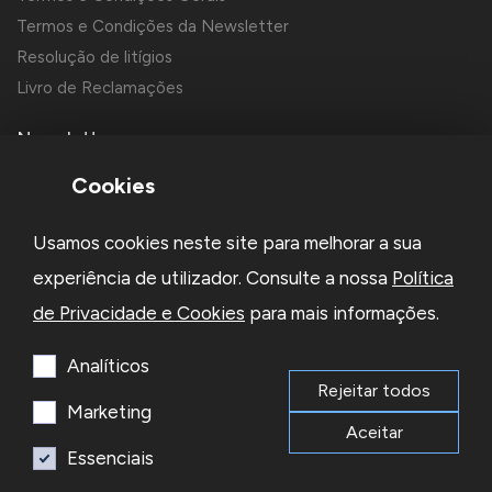
Termos e Condições da Newsletter
Resolução de litígios
Livro de Reclamações
Newsletter
Cookies
Usamos cookies neste site para melhorar a sua
experiência de utilizador. Consulte a nossa
Política
de Privacidade e Cookies
para mais informações.
Li e aceito a
Política de Privacidade
e os
Termos e Condições
da Newsletter
Analíticos
Rejeitar todos
Subscrever
Marketing
Aceitar
Essenciais