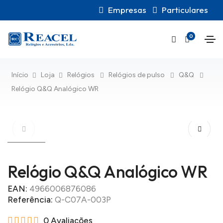
Empresas
Particulares
0
Início
Loja
Relógios
Relógios de pulso
Q&Q
Relógio Q&Q Analógico WR
Relógio Q&Q Analógico WR
EAN:
4966006876086
Referência:
Q-C07A-003P
0 Avaliações