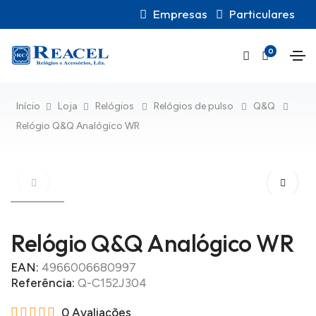
Empresas
Particulares
0
Início
Loja
Relógios
Relógios de pulso
Q&Q
Relógio Q&Q Analógico WR
Relógio Q&Q Analógico WR
EAN:
4966006680997
Referência:
Q-C152J304
0 Avaliações