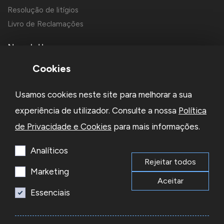
Resolução de litígios
Livro de Reclamações
Newsletter
Cookies
Usamos cookies neste site para melhorar a sua
experiência de utilizador. Consulte a nossa
Política
de Privacidade e Cookies
para mais informações.
Li e aceito a
Política de Privacidade
e os
Termos e Condições
da Newsletter
Analíticos
Rejeitar todos
Subscrever
Marketing
Aceitar
Essenciais
© 2026 Reacel Todos os direitos reservados.