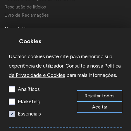
Resolução de litígios
Livro de Reclamações
Newsletter
Cookies
Usamos cookies neste site para melhorar a sua
experiência de utilizador. Consulte a nossa
Política
de Privacidade e Cookies
para mais informações.
Li e aceito a
Política de Privacidade
e os
Termos e Condições
da Newsletter
Analíticos
Rejeitar todos
Subscrever
Marketing
Aceitar
Essenciais
© 2026 Reacel Todos os direitos reservados.