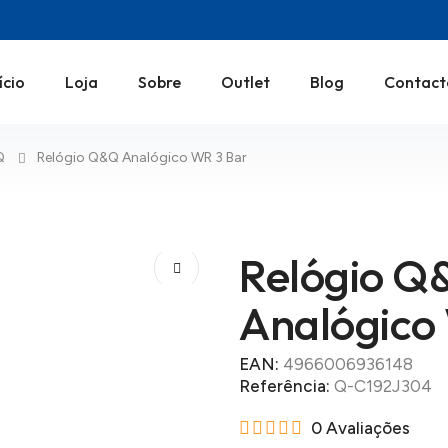
ício
Loja
Sobre
Outlet
Blog
Contact
Q
Relógio Q&Q Analógico WR 3 Bar
Relógio Q
Analógico
EAN:
4966006936148
Referência:
Q-C192J304
0 Avaliações