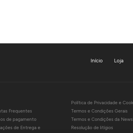
Início
Loja
Política de Privacidade e Cook
ntas Frequentes
Termos e Condições Gerais
os de pagamento
Termos e Condições da News
ações de Entrega e
Resolução de litígios