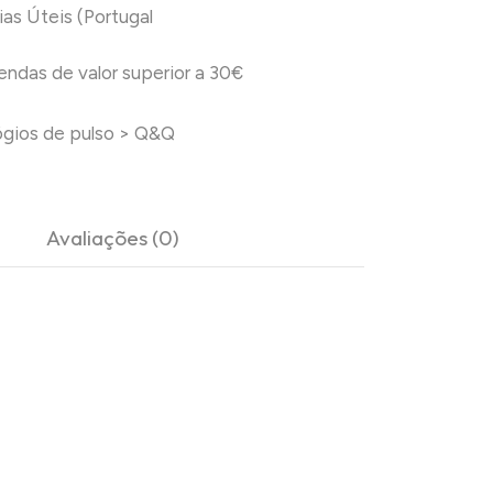
ias Úteis (Portugal
das de valor superior a 30€
ógios de pulso
>
Q&Q
Avaliações (0)