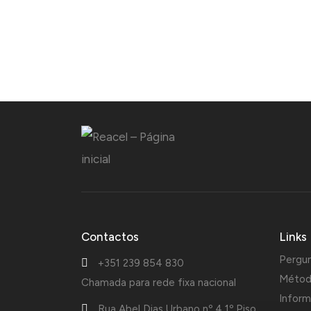
Contactos
Links
Pergu
+351 239 854 830
Métod
Chamada para rede fixa nacional
Inform
Rua Abel Dias Urbano nº 4 1º Piso