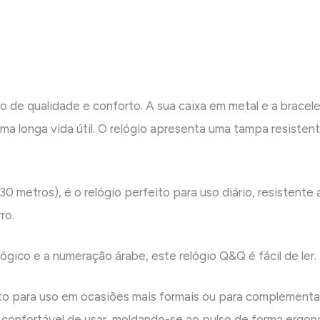
o de qualidade e conforto. A sua caixa em metal e a brace
ma longa vida útil. O relógio apresenta uma tampa resiste
0 metros), é o relógio perfeito para uso diário, resistent
ro.
gico e a numeração árabe, este relógio Q&Q é fácil de ler.
ito para uso em ocasiões mais formais ou para complementa
é confortável de usar, moldando-se ao pulso de forma ergon