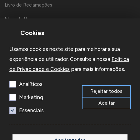
Livro de Reclamações
Newsletter
Cookies
Usamos cookies neste site para melhorar a sua
experiência de utilizador. Consulte a nossa
Política
de Privacidade e Cookies
para mais informações.
Li e aceito a
Política de Privacidade
e os
Termos e Condições
da Newsletter
Analíticos
Rejeitar todos
Subscrever
Marketing
Aceitar
Essenciais
© 2026 Reacel Todos os direitos reservados.
Developed by