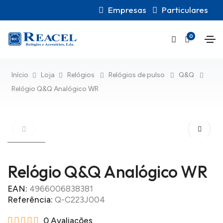
Empresas
Particulares
0
Início
Loja
Relógios
Relógios de pulso
Q&Q
Relógio Q&Q Analógico WR
Relógio Q&Q Analógico WR
EAN:
4966006838381
Referência:
Q-C223J004
0 Avaliações