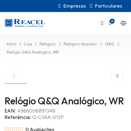
Empresas
Particulares
0
Início
Loja
Relógios
Relógios de pulso
Q&Q
Relógio Q&Q Analógico, WR
Relógio Q&Q Analógico, WR
EAN:
4966006891348
Referência:
Q-C34A-012P
0 Avaliações