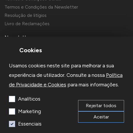
Termos e Condições da Newsletter
Resolução de litígios
Livro de Reclamações
Newsletter
Cookies
Usamos cookies neste site para melhorar a sua
experiência de utilizador. Consulte a nossa
Política
de Privacidade e Cookies
para mais informações.
Li e aceito a
Política de Privacidade
e os
Termos e Condições
da Newsletter
Analíticos
Rejeitar todos
Subscrever
Marketing
Aceitar
Essenciais