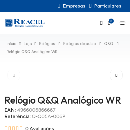
Empresas
Particulares
0
Início
Loja
Relógios
Relógios de pulso
Q&Q
Relógio Q&Q Analógico WR
Relógio Q&Q Analógico WR
EAN:
4966006866667
Referência:
Q-Q05A-006P
0 Avaliações