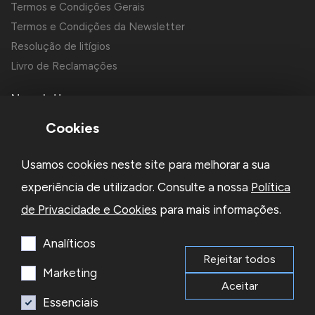
Termos e Condições Gerais
Termos e Condições da Newsletter
Resolução de litígios
Livro de Reclamações
Newsletter
Cookies
Usamos cookies neste site para melhorar a sua
experiência de utilizador. Consulte a nossa
Política
de Privacidade e Cookies
para mais informações.
Li e aceito a
Política de Privacidade
e os
Termos e Condições
da Newsletter
Analíticos
Rejeitar todos
Subscrever
Marketing
Aceitar
Essenciais