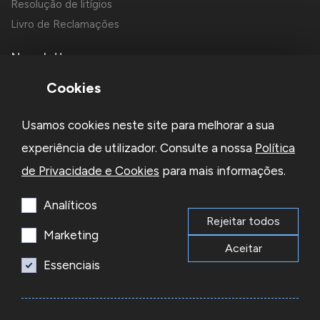
Resolução de litígios
Livro de Reclamações
Newsletter
Cookies
Usamos cookies neste site para melhorar a sua
experiência de utilizador. Consulte a nossa
Política
de Privacidade e Cookies
para mais informações.
Li e aceito a
Política de Privacidade
e os
Termos e Condições
da Newsletter
Analíticos
Rejeitar todos
Subscrever
Marketing
Aceitar
Essenciais
© 2026 Reacel Todos os direitos reservados.
Developed by