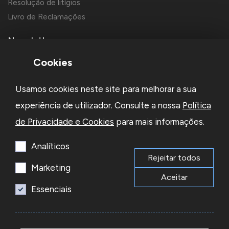
Resolução de litígios
Livro de Reclamações
Newsletter
Cookies
Usamos cookies neste site para melhorar a sua
experiência de utilizador. Consulte a nossa
Política
de Privacidade e Cookies
para mais informações.
Li e aceito a
Política de Privacidade
e os
Termos e Condições
da Newsletter
Analíticos
Rejeitar todos
Subscrever
Marketing
Aceitar
Essenciais
© 2026 Reacel Todos os direitos reservados.
Developed by