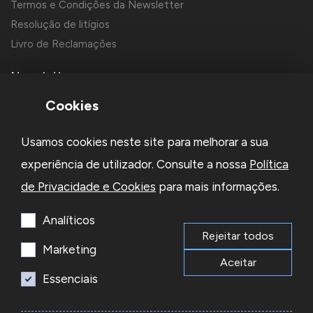
Termos e Condições da Newsletter
Resolução de litígios
Livro de Reclamações
Newsletter
Cookies
Usamos cookies neste site para melhorar a sua
experiência de utilizador. Consulte a nossa
Política
de Privacidade e Cookies
para mais informações.
Li e aceito a
Política de Privacidade
e os
Termos e Condições
da Newsletter
Analíticos
Rejeitar todos
Subscrever
Marketing
Aceitar
Essenciais