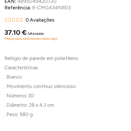
EAN:
4895049420720
Referência:
R-CMG434NR03
0 Avaliações
37.10 €
IVA incluído
Preços para profissionais após login
Relógio de parede em polietileno.
Características
. Branco
. Movimento contínuo silencioso
. Números 3D
. Diâmetro: 28 x 4,3 cm