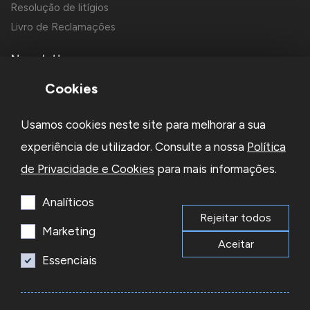
Resolução de litígios
Livro de Reclamações
Newsletter
Cookies
Usamos cookies neste site para melhorar a sua
experiência de utilizador. Consulte a nossa
Política
de Privacidade e Cookies
para mais informações.
Li e aceito a
Política de Privacidade
e os
Termos e Condições
da Newsletter
Analíticos
Rejeitar todos
Subscrever
Marketing
Aceitar
Essenciais
© 2026 Reacel Todos os direitos reservados.
Developed by