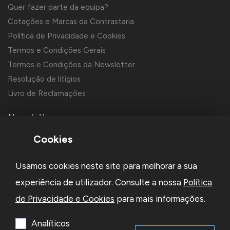
Quer fazer parte da equipa?
Cotações e Marcas da Contrastaria
Política de Privacidade e Cookies
Termos e Condições Gerais
Termos e Condições da Newsletter
Resolução de litígios
Livro de Reclamações
Newsletter
Cookies
Usamos cookies neste site para melhorar a sua
experiência de utilizador. Consulte a nossa
Política
de Privacidade e Cookies
para mais informações.
Li e aceito a
Política de Privacidade
e os
Termos e Condições
da Newsletter
Analíticos