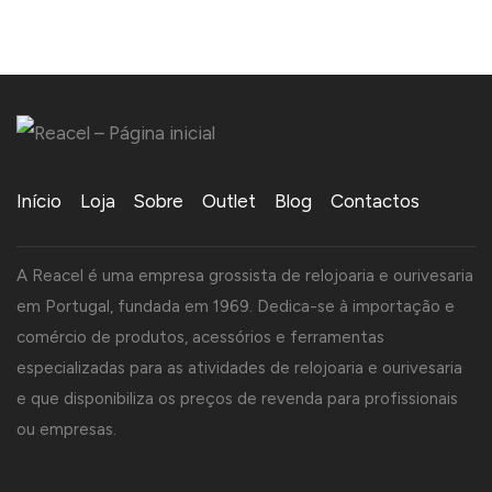
Início
Loja
Sobre
Outlet
Blog
Contactos
A Reacel é uma empresa grossista de relojoaria e ourivesaria
em Portugal, fundada em 1969. Dedica-se à importação e
comércio de produtos, acessórios e ferramentas
especializadas para as atividades de relojoaria e ourivesaria
e que disponibiliza os preços de revenda para profissionais
ou empresas.