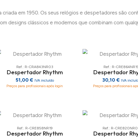
criada em 1950. Os seus relógios e despetadores são conh
 com designs clássicos e modernos que combinam com qualq
Ref.: R-CRA843NR03
Ref.: R-CRE864NR1
Despertador Rhythm
Despertador Rh
51,00 €
30,10 €
IVA incluído
IVA incluí
Preços para profissionais após login
Preços para profissionais ap
Ref.: R-CRE858NR19
Ref.: R-CRE820NR0
Despertador Rhythm
Despertador Rh