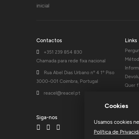
Contactos
Links
Pergu
+351 239 854 830
Métod
Chamada para rede fixa nacional
Inform
Rua Abel Dias Urbano nº 4 1º Piso
Devol
3000-001 Coimbra, Portugal
Quer f
reacel@reacel.pt
Cotaçõ
Cookies
A Reac
Siga-nos
Usamos cookies nest
fundad
acessó
Política de Privaci