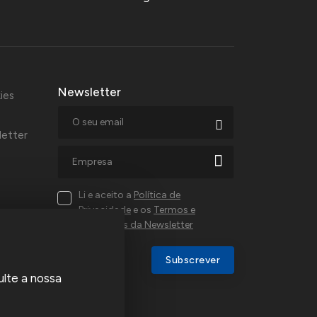
Newsletter
ies
letter
Li e aceito a
Política de
Privacidade
e os
Termos e
Condições da Newsletter
al,
Subscrever
ulte a nossa
a e