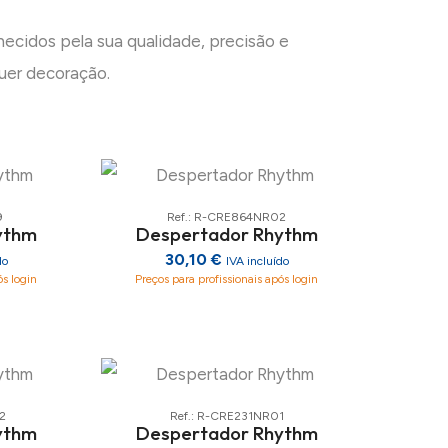
ecidos pela sua qualidade, precisão e
uer decoração.
9
Ref.: R-CRE864NR02
ythm
Despertador Rhythm
30,10 €
do
IVA incluído
ós login
Preços para profissionais após login
2
Ref.: R-CRE231NR01
ythm
Despertador Rhythm