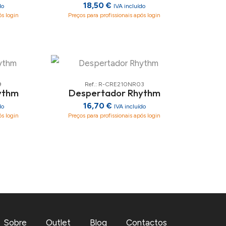
18,50 €
do
IVA incluído
ós login
Preços para profissionais após login
9
Ref.: R-CRE210NR03
ythm
Despertador Rhythm
16,70 €
do
IVA incluído
ós login
Preços para profissionais após login
Sobre
Outlet
Blog
Contactos