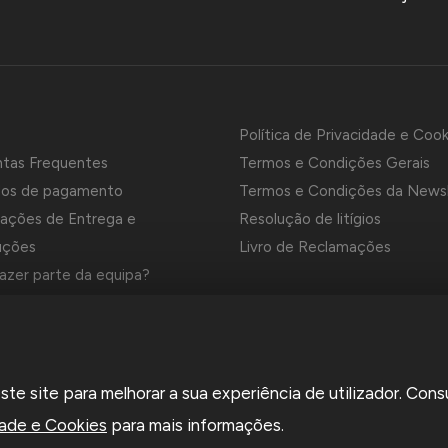
Política de Privacidade e Cook
ntas Frequentes
Termos e Condições Gerais
os de pagamento
Termos e Condições da News
ações de Entrega e
Resolução de litígios
uções
Livro de Reclamações
azer parte da equipa?
es e Marcas da Contrastaria
el é uma empresa grossista de relojoaria e ourivesaria em Portug
e site para melhorar a sua experiência de utilizador. Cons
a em 1969. Dedica-se à importação e comércio de produtos,
rios e ferramentas especializadas para as atividades de relojoari
dade e Cookies
para mais informações.