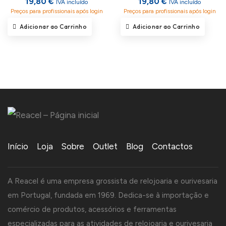
19,80 €
19,80 €
IVA incluído
IVA incluído
Preços para profissionais após login
Preços para profissionais após login
Adicionar ao Carrinho
Adicionar ao Carrinho
Início
Loja
Sobre
Outlet
Blog
Contactos
A Reacel é uma empresa grossista de relojoaria e ourivesaria
em Portugal, fundada em 1969. Dedica-se à importação e
comércio de produtos, acessórios e ferramentas
especializadas para as atividades de relojoaria e ourivesaria