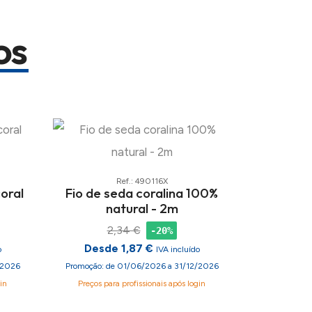
os
Ref.: 490116X
oral
Fio de seda coralina 100%
natural - 2m
2,34 €
-20%
Desde 1,87 €
o
IVA incluído
/2026
Promoção: de 01/06/2026 a 31/12/2026
in
Preços para profissionais após login