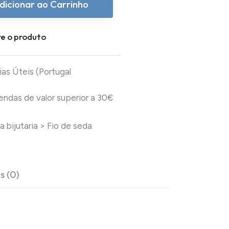
dicionar ao Carrinho
e o produto
ias Úteis (Portugal
das de valor superior a 30€
a bijutaria
>
Fio de seda
s (0)