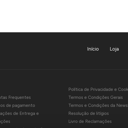
Início
Loja
Política de Privacidade e Cook
ntas Frequentes
Termos e Condições Gerais
os de pagamento
Termos e Condições da News
ações de Entrega e
Resolução de litígios
uções
Livro de Reclamações