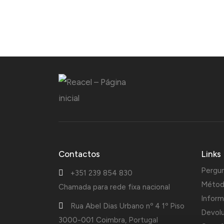
Contactos
Links
Pergu
+351 239 854 830
Métod
Chamada para rede fixa nacional
Inform
Rua Abel Dias Urbano nº 4 1º Piso
Devol
3000-001 Coimbra, Portugal