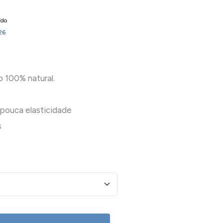
ído
26
o 100% natural.
e pouca elasticidade