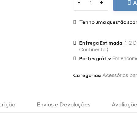
-
+
A
Tenho uma questão sobr
Entrega Estimada:
1-2 D
Continental)
Portes grátis:
Em encomen
Categorias:
Acessórios par
crição
Envios e Devoluções
Avaliaçõe