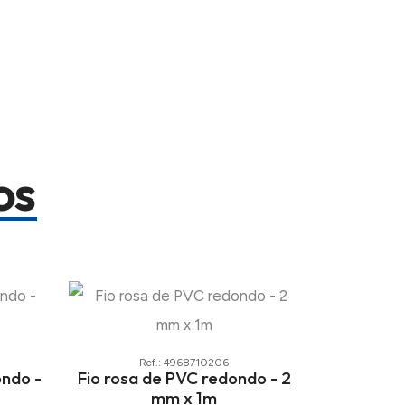
os
Ref.: 4968710206
ondo -
Fio rosa de PVC redondo - 2
mm x 1m