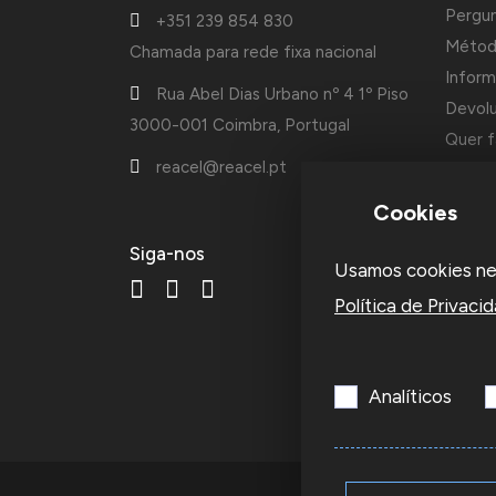
Pergu
+351 239 854 830
Métod
Chamada para rede fixa nacional
Inform
Rua Abel Dias Urbano nº 4 1º Piso
Devol
3000-001 Coimbra, Portugal
Quer f
reacel@reacel.pt
Cotaçõ
Cookies
A Reac
Siga-nos
Usamos cookies nest
fundad
acessó
Política de Privaci
ourive
empre
Analíticos