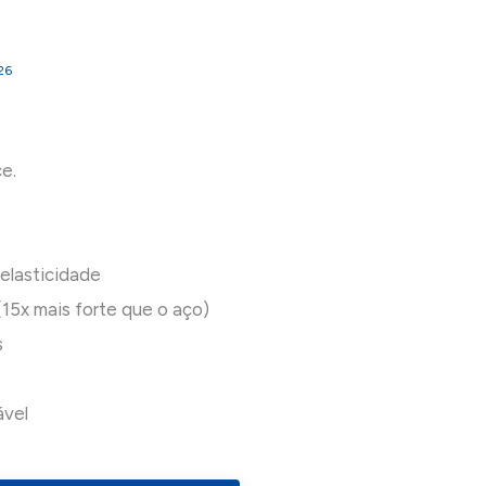
26
e.
 elasticidade
(15x mais forte que o aço)
s