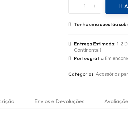
-
+
A
Tenho uma questão sobr
Entrega Estimada:
1-2 D
Continental)
Portes grátis:
Em encomen
Categorias:
Acessórios par
crição
Envios e Devoluções
Avaliaçõe