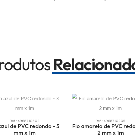
rodutos
Relacionad
Ref.: 4968710302
Ref.: 4968710205
 azul de PVC redondo - 3
Fio amarelo de PVC red
mm x 1m
2 mm x 1m