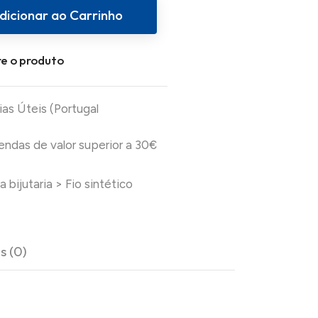
dicionar ao Carrinho
e o produto
ias Úteis (Portugal
das de valor superior a 30€
a bijutaria
>
Fio sintético
s (0)