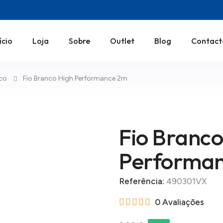
ício
Loja
Sobre
Outlet
Blog
Contact
ico
Fio Branco High Performance 2m
Fio Branco
Performa
Referência:
490301VX
0 Avaliações