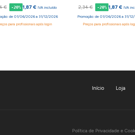
4 €
1,87 €
2,34 €
1,87 €
-20%
-20%
IVA incluído
IVA inc
oção: de 01/06/2026 a 31/12/2026
Promoção: de 01/06/2026 a 31/12
reços para profissionais após login
Preços para profissionais após log
Início
Loja
Política de Privacidade e Cook