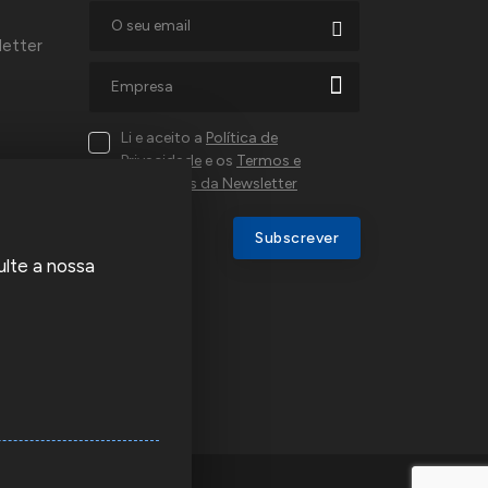
letter
Li e aceito a
Política de
Privacidade
e os
Termos e
Condições da Newsletter
al,
Subscrever
ulte a nossa
a e
u