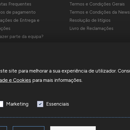
ntas Frequentes
Termos e Condições Gerais
os de pagamento
Termos e Condições da News
ações de Entrega e
Resolução de litígios
uções
Livro de Reclamações
azer parte da equipa?
es e Marcas da Contrastaria
el é uma empresa grossista de relojoaria e ourivesaria em Portug
e site para melhorar a sua experiência de utilizador. Cons
a em 1969. Dedica-se à importação e comércio de produtos,
rios e ferramentas especializadas para as atividades de relojoari
dade e Cookies
para mais informações.
saria e que disponibiliza os preços de revenda para profissionais o
sas.
Marketing
Essenciais