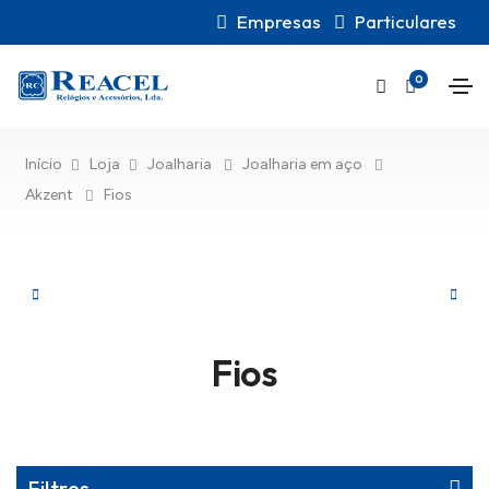
Empresas
Particulares
0
Início
Loja
Joalharia
Joalharia em aço
Akzent
Fios
Fios
Filtros