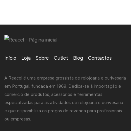
Início
Loja
Sobre
Outlet
Blog
Contactos
A Reacel é uma empresa grossista de relojoaria e ourivesaria
em Portugal, fundada em 1969. Dedica-se à importação e
comércio de produtos, acessórios e ferramentas
especializadas para as atividades de relojoaria e ourivesaria
e que disponibiliza os preços de revenda para profissionais
ou empresas.