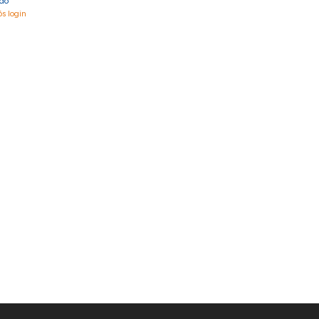
ído
ós login