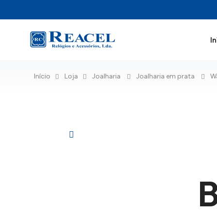
In
Início
Loja
Joalharia
Joalharia em prata
W
B