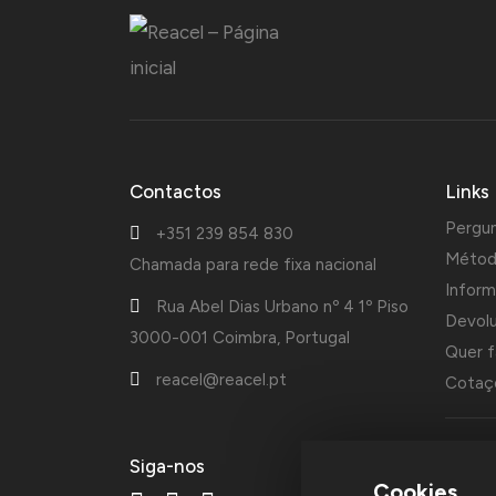
Contactos
Links
Pergu
+351 239 854 830
Métod
Chamada para rede fixa nacional
Inform
Rua Abel Dias Urbano nº 4 1º Piso
Devol
3000-001 Coimbra, Portugal
Quer f
reacel@reacel.pt
Cotaçõ
A Reac
Siga-nos
fundad
Cookies