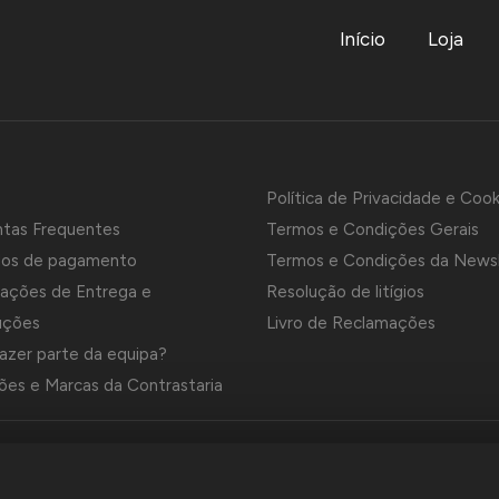
Início
Loja
Política de Privacidade e Cook
ntas Frequentes
Termos e Condições Gerais
os de pagamento
Termos e Condições da News
ações de Entrega e
Resolução de litígios
uções
Livro de Reclamações
azer parte da equipa?
es e Marcas da Contrastaria
el é uma empresa grossista de relojoaria e ourivesaria em Portug
a em 1969. Dedica-se à importação e comércio de produtos,