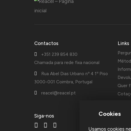
Contactos
Links
Pergu
+351 239 854 830
Métod
Chamada para rede fixa nacional
Inform
Rua Abel Dias Urbano nº 4 1º Piso
Devol
3000-001 Coimbra, Portugal
Quer f
reacel@reacel.pt
Cotaçõ
A Reac
Cookies
Siga-nos
fundad
acessó
Usamos cookies nest