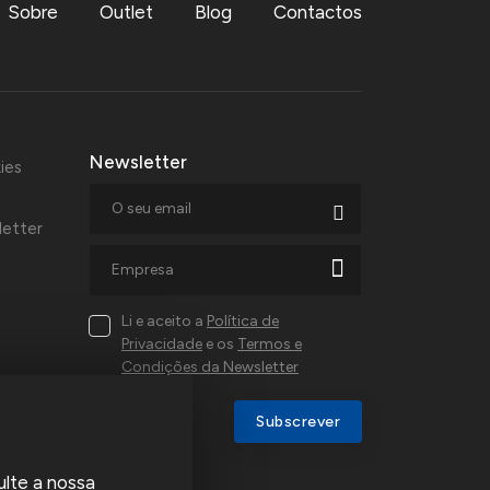
Sobre
Outlet
Blog
Contactos
Newsletter
ies
letter
Li e aceito a
Política de
Privacidade
e os
Termos e
Condições da Newsletter
al,
Subscrever
a e
ulte a nossa