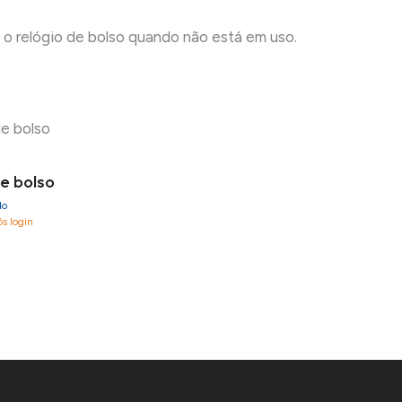
r o relógio de bolso quando não está em uso.
de bolso
do
ós login