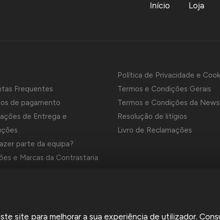
Início
Loja
Política de Privacidade e Cook
ntas Frequentes
Termos e Condições Gerais
os de pagamento
Termos e Condições da News
ações de Entrega e
Resolução de litígios
uções
Livro de Reclamações
azer parte da equipa?
es e Marcas da Contrastaria
el é uma empresa grossista de relojoaria e ourivesaria em Portug
a em 1969. Dedica-se à importação e comércio de produtos,
rios e ferramentas especializadas para as atividades de relojoari
e site para melhorar a sua experiência de utilizador. Cons