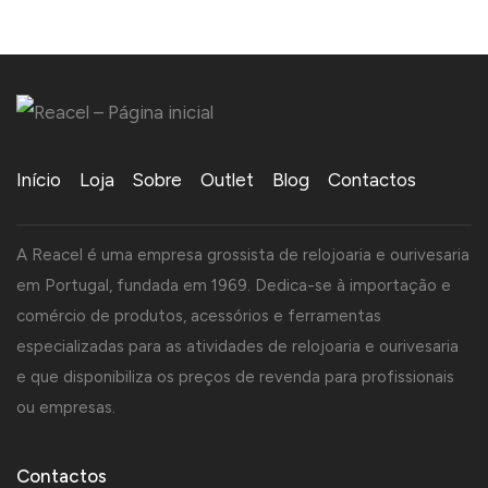
Início
Loja
Sobre
Outlet
Blog
Contactos
A Reacel é uma empresa grossista de relojoaria e ourivesaria
em Portugal, fundada em 1969. Dedica-se à importação e
comércio de produtos, acessórios e ferramentas
especializadas para as atividades de relojoaria e ourivesaria
e que disponibiliza os preços de revenda para profissionais
ou empresas.
Contactos