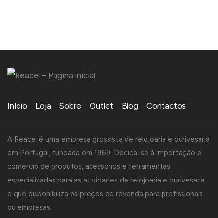
Início
Loja
Sobre
Outlet
Blog
Contactos
A Reacel é uma empresa grossista de relojoaria e ourivesaria
em Portugal, fundada em 1969. Dedica-se à importação e
comércio de produtos, acessórios e ferramentas
especializadas para as atividades de relojoaria e ourivesaria
e que disponibiliza os preços de revenda para profissionais
ou empresas.