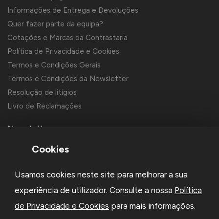
Informações de Entrega e Devoluções
Quer fazer parte da equipa?
Cotações e Marcas da Contrastaria
Política de Privacidade e Cookies
Termos e Condições Gerais
Termos e Condições da Newsletter
Resolução de litígios
Livro de Reclamações
Newsletter
Cookies
Usamos cookies neste site para melhorar a sua
experiência de utilizador. Consulte a nossa
Política
de Privacidade e Cookies
para mais informações.
Li e aceito a
Política de Privacidade
e os
Termos e Condições
da Newsletter