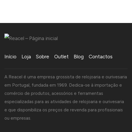
Início
Loja
Sobre
Outlet
Blog
Contactos
A Reacel é uma empresa grossista de relojoaria e ourivesaria
em Portugal, fundada em 1969. Dedica-se à importação e
comércio de produtos, acessórios e ferramentas
especializadas para as atividades de relojoaria e ourivesaria
e que disponibiliza os preços de revenda para profissionais
ou empresas.