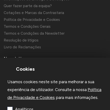
Quer fazer parte da equipa?
Cotações e Marcas da Contrastaria
Política de Privacidade e Cookies
Termos e Condições Gerais
Termos e Condições da Newsletter
Resolução de litígios
Livro de Reclamações
Newsletter
Cookies
Usamos cookies neste site para melhorar a sua
experiência de utilizador. Consulte a nossa
Política
de Privacidade e Cookies
para mais informações.
Li e aceito a
Política de Privacidade
e os
Termos e Condições
da Newsletter
Analíticos